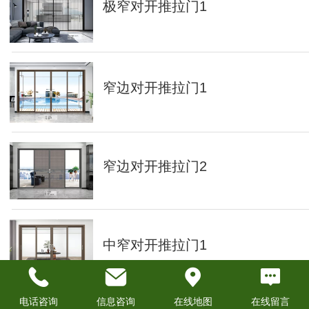
极窄对开推拉门1
窄边对开推拉门1
窄边对开推拉门2
中窄对开推拉门1
电话咨询
信息咨询
在线地图
在线留言